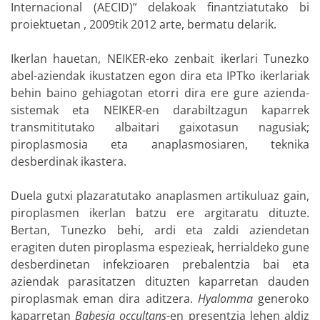
Internacional (AECID)” delakoak finantziatutako bi
proiektuetan , 2009tik 2012 arte, bermatu delarik.
Ikerlan hauetan, NEIKER-eko zenbait ikerlari Tunezko
abel-aziendak ikustatzen egon dira eta IPTko ikerlariak
behin baino gehiagotan etorri dira ere gure azienda-
sistemak eta NEIKER-en darabiltzagun kaparrek
transmititutako albaitari gaixotasun nagusiak;
piroplasmosia eta anaplasmosiaren, teknika
desberdinak ikastera.
Duela gutxi plazaratutako anaplasmen artikuluaz gain,
piroplasmen ikerlan batzu ere argitaratu dituzte.
Bertan, Tunezko behi, ardi eta zaldi aziendetan
eragiten duten piroplasma espezieak, herrialdeko gune
desberdinetan infekzioaren prebalentzia bai eta
aziendak parasitatzen dituzten kaparretan dauden
piroplasmak eman dira aditzera.
Hyalomma
generoko
kaparretan
Babesia occultans
-en presentzia lehen aldiz