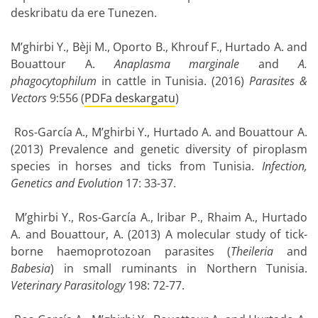
deskribatu da ere Tunezen.
M’ghirbi Y., Bèji M., Oporto B., Khrouf F., Hurtado A. and
Bouattour A.
Anaplasma marginale
and
A.
phagocytophilum
in cattle in Tunisia. (2016)
Parasites &
Vectors
9:556 (
PDFa deskargatu
)
Ros-García A., M’ghirbi Y., Hurtado A. and Bouattour A.
(2013) Prevalence and genetic diversity of piroplasm
species in horses and ticks from Tunisia.
Infection,
Genetics and Evolution
17: 33-37.
M’ghirbi Y., Ros-García A., Iribar P., Rhaim A., Hurtado
A. and Bouattour, A. (2013) A molecular study of tick-
borne haemoprotozoan parasites (
Theileria
and
Babesia
) in small ruminants in Northern Tunisia.
Veterinary Parasitology
198: 72-77.