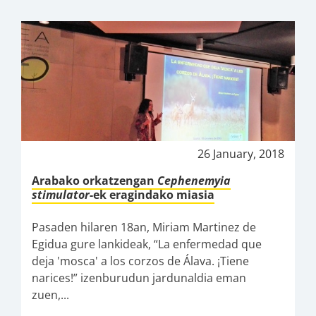
26 January, 2018
Arabako orkatzengan
Cephenemyia
stimulator
-ek eragindako miasia
Pasaden hilaren 18an, Miriam Martinez de
Egidua gure lankideak, “La enfermedad que
deja 'mosca' a los corzos de Álava. ¡Tiene
narices!” izenburudun jardunaldia eman
zuen,...