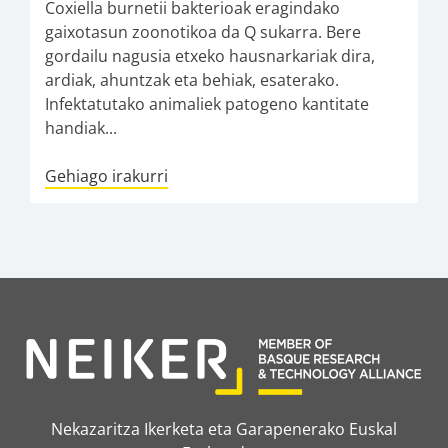
Coxiella burnetii bakterioak eragindako
gaixotasun zoonotikoa da Q sukarra. Bere
gordailu nagusia etxeko hausnarkariak dira,
ardiak, ahuntzak eta behiak, esaterako.
Infektatutako animaliek patogeno kantitate
handiak...
Gehiago irakurri
Nekazaritza Ikerketa eta Garapenerako Euskal