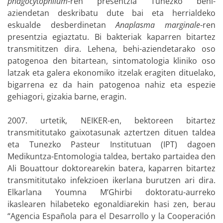
phagocytophilum
-ren presentzia Tunezko behi-
aziendetan deskribatu dute bai eta herrialdeko
eskualde desberdinetan
Anaplasma marginale
-ren
presentzia egiaztatu. Bi bakteriak kaparren bitartez
transmititzen dira. Lehena, behi-aziendetarako oso
patogenoa den bitartean, sintomatologia kliniko oso
latzak eta galera ekonomiko itzelak eragiten dituelako,
bigarrena ez da hain patogenoa nahiz eta espezie
gehiagori, gizakia barne, eragin.
2007. urtetik, NEIKER-en, bektoreen bitartez
transmititutako gaixotasunak aztertzen dituen taldea
eta Tunezko Pasteur Institutuan (IPT) dagoen
Medikuntza-Entomologia taldea, bertako partaidea den
Ali Bouattour doktorearekin batera, kaparren bitartez
transmititutako infekzioen ikerlana burutzen ari dira.
Elkarlana Youmna M’Ghirbi doktoratu-aurreko
ikaslearen hilabeteko egonaldiarekin hasi zen, berau
“Agencia Española para el Desarrollo y la Cooperación