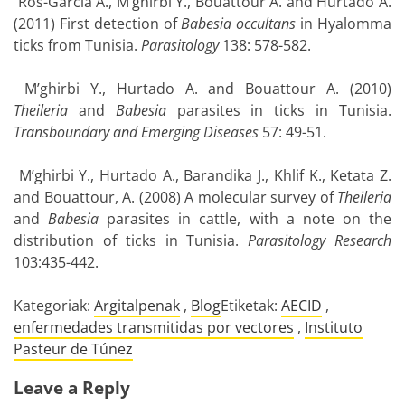
Ros-García A., M’ghirbi Y., Bouattour A. and Hurtado A.
(2011) First detection of
Babesia occultans
in Hyalomma
ticks from Tunisia.
Parasitology
138: 578-582.
M’ghirbi Y., Hurtado A. and Bouattour A. (2010)
Theileria
and
Babesia
parasites in ticks in Tunisia.
Transboundary and Emerging Diseases
57: 49-51.
M’ghirbi Y., Hurtado A., Barandika J., Khlif K., Ketata Z.
and Bouattour, A. (2008) A molecular survey of
Theileria
and
Babesia
parasites in cattle, with a note on the
distribution of ticks in Tunisia.
Parasitology Research
103:435-442.
Kategoriak:
Argitalpenak
,
Blog
Etiketak:
AECID
,
enfermedades transmitidas por vectores
,
Instituto
Pasteur de Túnez
Leave a Reply