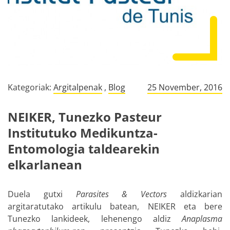
Kategoriak:
Argitalpenak
,
Blog
25 November, 2016
NEIKER, Tunezko Pasteur
Institutuko Medikuntza-
Entomologia taldearekin
elkarlanean
Duela gutxi
Parasites & Vectors
aldizkarian
argitaratutako artikulu batean, NEIKER eta bere
Tunezko lankideek, lehenengo aldiz
Anaplasma