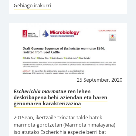
Gehiago irakurri
25 September, 2020
Escherichia marmotae
-ren lehen
deskribapena behi-aziendan eta haren
genomaren karakterizazioa
2015ean, ikertzaile txinatar talde batek
marmota-gorotzetan (Marmota himalayana)
isolatutako Escherichia espezie berri bat