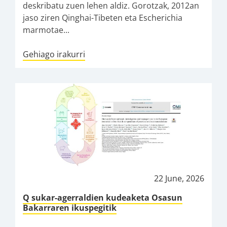
deskribatu zuen lehen aldiz. Gorotzak, 2012an
jaso ziren Qinghai-Tibeten eta Escherichia
marmotae...
Gehiago irakurri
22 June, 2026
Q sukar-agerraldien kudeaketa Osasun
Bakarraren ikuspegitik