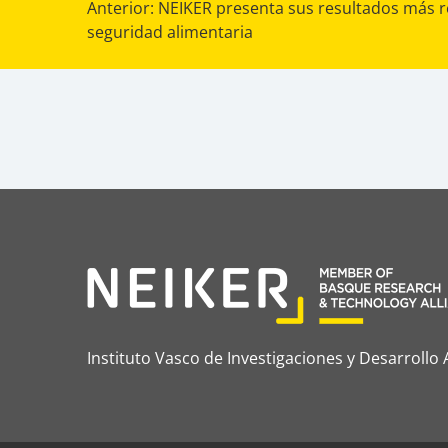
Navegación
Anterior:
NEIKER presenta sus resultados más r
seguridad alimentaria
de
entradas
Instituto Vasco de Investigaciones y Desarrollo 