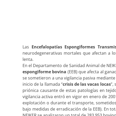
Las
Encefalopatías Espongiformes Transmis
neurodegenerativas mortales que afectan a lo
lenta.
En el Departamento de Sanidad Animal de NEIKE
espongiforme bovina
(EEB) que afecta al gana
se sometieron a una vigilancia pasiva mediante a
inicio de la llamada “
crisis de las vacas locas
”,
priónica causante de estas patologías en tejid
vigilancia activa entró en vigor en enero de 20
explotación o durante el transporte, sometidos 
bajo medidas de erradicación de la EEB). En to
NEIKER se analizaron un total de 283.953 bovino