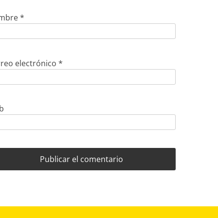
mbre
*
reo electrónico
*
b