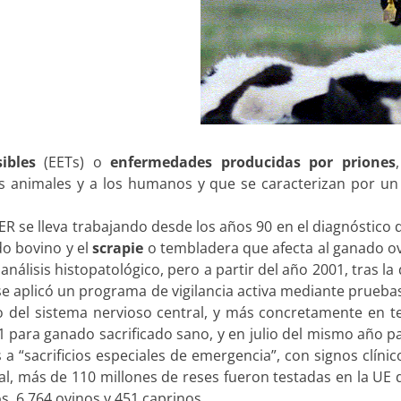
ibles
(EETs) o
enfermedades producidas por priones
s animales y a los humanos y que se caracterizan por un
R se lleva trabajando desde los años 90 en el diagnóstico 
do bovino y el
scrapie
o tembladera que afecta al ganado ov
nálisis histopatológico, pero a partir del año 2001, tras l
 se aplicó un programa de vigilancia activa mediante prueba
o del sistema nervioso central, y más concretamente en te
01 para ganado sacrificado sano, y en julio del mismo año 
a “sacrificios especiales de emergencia”, con signos clíni
tal, más de 110 millones de reses fueron testadas en la U
s, 6.764 ovinos y 451 caprinos.