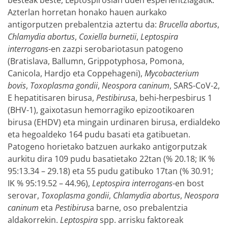
besteak beste, Leptospirosian duen esperientziagatik.
Azterlan horretan honako hauen aurkako
antigorputzen prebalentzia aztertu da:
Brucella abortus
,
Chlamydia abortus
,
Coxiella burnetii
,
Leptospira
interrogans
-en zazpi serobariotasun patogeno
(Bratislava, Ballumn, Grippotyphosa, Pomona,
Canicola, Hardjo eta Coppehageni),
Mycobacterium
bovis
,
Toxoplasma gondii
,
Neospora caninum
, SARS-CoV-2,
E hepatitisaren birusa,
Pestibirus
a, behi-herpesbirus 1
(BHV-1), gaixotasun hemorragiko epizootikoaren
birusa (EHDV) eta mingain urdinaren birusa, erdialdeko
eta hegoaldeko 164 pudu basati eta gatibuetan.
Patogeno horietako batzuen aurkako antigorputzak
aurkitu dira 109 pudu basatietako 22tan (% 20.18; IK %
95:13.34 – 29.18) eta 55 pudu gatibuko 17tan (% 30.91;
IK % 95:19.52 – 44.96),
Leptospira interrogans
-en bost
serovar,
Toxoplasma gondii
,
Chlamydia abortus
,
Neospora
caninum
eta
Pestibirus
a barne, oso prebalentzia
aldakorrekin.
Leptospira
spp. arrisku faktoreak