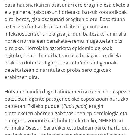
basa-hausnarkarien osasunari ere eragin diezaioketela,
eta gainera, gaixotasun horietako batzuk zoonotikoak
dira, beraz, giza osasunari eragiten diote. Basa-fauna
aztertzea funtsezkoa izan daiteke, gaixotasun
infekziosoen zentinela gisa jardun baitezake, animalia
horiek normalean banaketa-eremu mugatuetan bizi
direlako. Horrelako azterketa epidemiologikoak
egiteko, neurri handi batean oso baliagarriak direla
erakutsi duten antigorputzak eta/edo antigenoak
detektatzean oinarritutako proba serologikoak
erabiltzen dira.
Hutsune handia dago Latinoamerikako zerbido-espezie
batzuetan agente patogenoekiko esposizioari buruzko
datuetan. Txileko puduei (
Pudu puda
) eragin
diezaieketen abereen gaixotasunen epidemiologia eta
patogeno zoonotikoak hobeto ulertzeko, NEIKEReko
Animalia Osasun Sailak ikerketa batean parte hartu du,