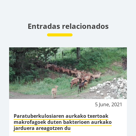
Entradas relacionados
5 June, 2021
Paratuberkulosiaren aurkako txertoak
makrofagoek duten bakterioen aurkako
jarduera areagotzen du