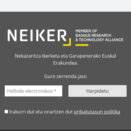
Nekazaritza Ikerketa eta Garapenerako Euskal
Erakundea.
Gure zerrenda jaso
Irakurri dut eta onartzen dut
pribatutasun politika