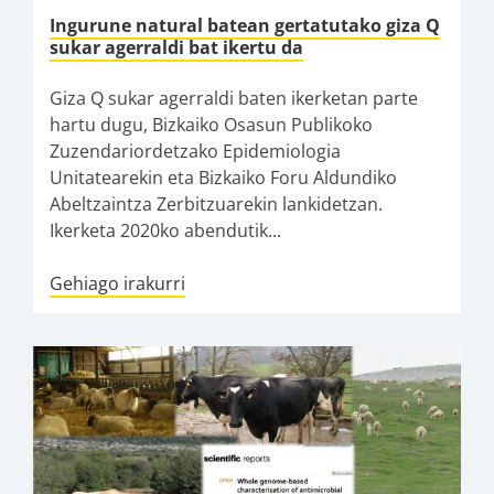
Ingurune natural batean gertatutako giza Q
sukar agerraldi bat ikertu da
Giza Q sukar agerraldi baten ikerketan parte
hartu dugu, Bizkaiko Osasun Publikoko
Zuzendariordetzako Epidemiologia
Unitatearekin eta Bizkaiko Foru Aldundiko
Abeltzaintza Zerbitzuarekin lankidetzan.
Ikerketa 2020ko abendutik...
Gehiago irakurri