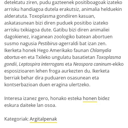
detektatu ziren, pudu gazteenek positiboagoak izateko
arrisku handiagoa dutela erakutsiz, animalia helduekin
alderatuta. Toxoplasma gondiiren kasuan,
askatasunean bizi diren puduek positibo izateko
arrisku txikiagoa dute. Gatibu bizi diren animaliei
dagokienez, iraganean zoologiko batean abortuen
susmo nagusia
Pestibirus
-agerraldi bat izan zen.
Ikerketa honek Hego Amerikako faunan
Chlamydia
abortus
-en eta Txileko ungulatu basatietan
Toxoplasma
gondii
,
Leptospira interrogans
eta
Neospora caninum
-ekiko
esposizioaren lehen froga aurkezten du. Ikerketa
berriak behar dira puduaren osasunean eta
kontserbazioan duen eragina ulertzeko.
Interesa izanez gero, honako esteka
honen
bidez
eskura daiteke lan osoa.
Kategoriak:
Argitalpenak