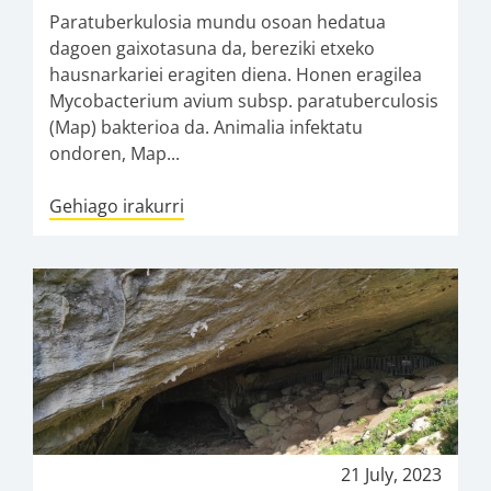
Paratuberkulosia mundu osoan hedatua
dagoen gaixotasuna da, bereziki etxeko
hausnarkariei eragiten diena. Honen eragilea
Mycobacterium avium subsp. paratuberculosis
(Map) bakterioa da. Animalia infektatu
ondoren, Map...
Gehiago irakurri
21 July, 2023