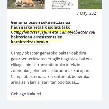
7 May, 2021
Genoma osoen sekuentziazioa
hausnarkarietatik isolatutako
Campylobacter jejuni
eta
Campylobacter coli
bakterioen erresistentzien
karakterizaziorako.
Campylobacter generoko bakterioak dira
gastroenteritisaren eragile nagusiak, bai eta
elikagai bidez transmititutako infekzio
zoonotiko gehienen arduradunak Europan.
Campilobakteriosiaren sintomak beherako
arina zein larria (sarritan odoltsua),...
Gehiago irakurri