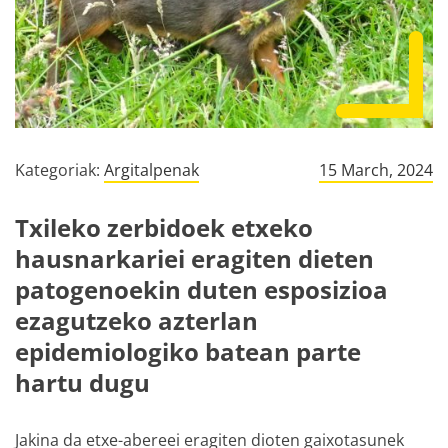
Kategoriak:
Argitalpenak
15 March, 2024
Txileko zerbidoek etxeko
hausnarkariei eragiten dieten
patogenoekin duten esposizioa
ezagutzeko azterlan
epidemiologiko batean parte
hartu dugu
Jakina da etxe-abereei eragiten dioten gaixotasunek