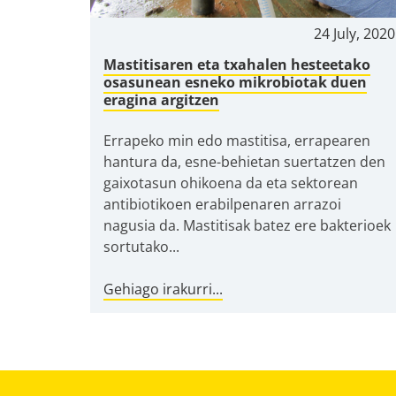
24 July, 2020
Mastitisaren eta txahalen hesteetako
osasunean esneko mikrobiotak duen
eragina argitzen
Errapeko min edo mastitisa, errapearen
hantura da, esne-behietan suertatzen den
gaixotasun ohikoena da eta sektorean
antibiotikoen erabilpenaren arrazoi
nagusia da. Mastitisak batez ere bakterioek
sortutako...
Gehiago irakurri...