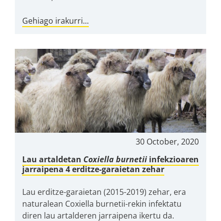
Gehiago irakurri...
30 October, 2020
Lau artaldetan
Coxiella burnetii
infekzioaren
jarraipena 4 erditze-garaietan zehar
Lau erditze-garaietan (2015-2019) zehar, era
naturalean Coxiella burnetii-rekin infektatu
diren lau artalderen jarraipena ikertu da.