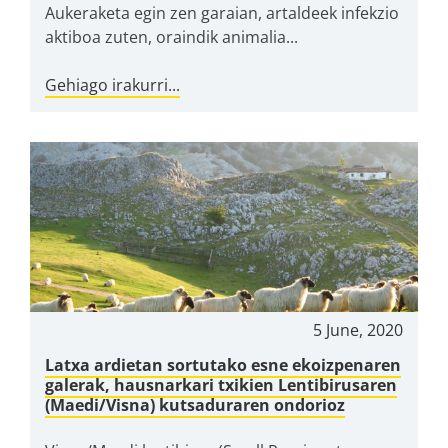
Aukeraketa egin zen garaian, artaldeek infekzio
aktiboa zuten, oraindik animalia...
Gehiago irakurri...
5 June, 2020
Latxa ardietan sortutako esne ekoizpenaren
galerak, hausnarkari txikien Lentibirusaren
(Maedi/Visna) kutsaduraren ondorioz