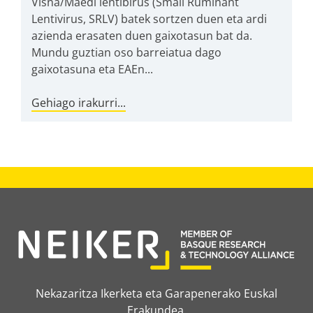
Visna/Maedi lentibirus (Small Ruminant
Lentivirus, SRLV) batek sortzen duen eta ardi
azienda erasaten duen gaixotasun bat da.
Mundu guztian oso barreiatua dago
gaixotasuna eta EAEn...
Gehiago irakurri...
Nekazaritza Ikerketa eta Garapenerako Euskal
Erakundea.