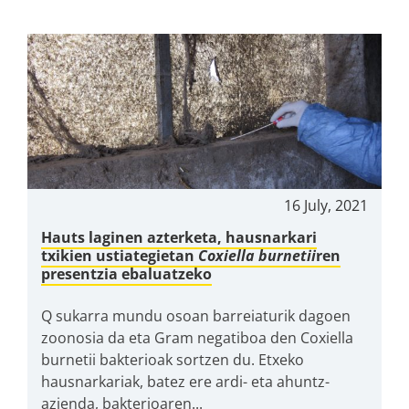
16 July, 2021
Hauts laginen azterketa, hausnarkari
txikien ustiategietan
Coxiella burnetii
ren
presentzia ebaluatzeko
Q sukarra mundu osoan barreiaturik dagoen
zoonosia da eta Gram negatiboa den Coxiella
burnetii bakterioak sortzen du. Etxeko
hausnarkariak, batez ere ardi- eta ahuntz-
azienda, bakterioaren...