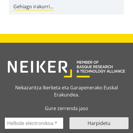
Gehiago irakurri...
Nekazaritza Ikerketa eta Garapenerako Euskal
Erakundea.
Gure zerrenda jaso