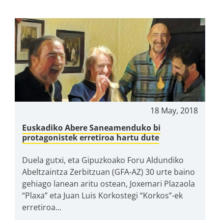
18 May, 2018
Euskadiko Abere Saneamenduko bi
protagonistek erretiroa hartu dute
Duela gutxi, eta Gipuzkoako Foru Aldundiko
Abeltzaintza Zerbitzuan (GFA-AZ) 30 urte baino
gehiago lanean aritu ostean, Joxemari Plazaola
“Plaxa” eta Juan Luis Korkostegi “Korkos”-ek
erretiroa...