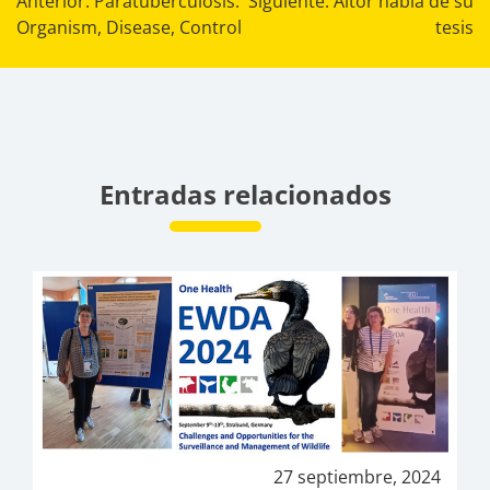
Navegación
Anterior:
Paratuberculosis.
Siguiente:
Aitor habla de su
Organism, Disease, Control
tesis
de
entradas
Entradas relacionados
27 septiembre, 2024