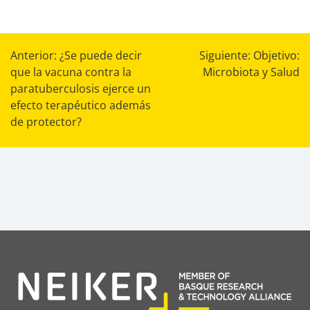
Navegación
Anterior:
¿Se puede decir
Siguiente:
Objetivo:
que la vacuna contra la
Microbiota y Salud
de
paratuberculosis ejerce un
entradas
efecto terapéutico además
de protector?