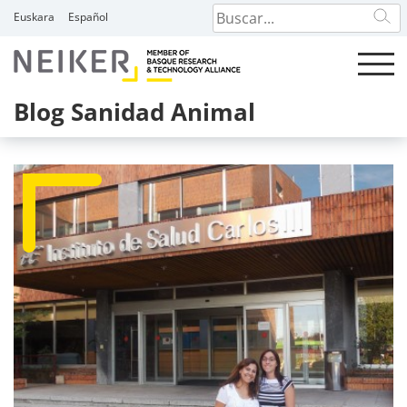
Skip
Euskara
Español
to
content
Blog Sanidad Animal