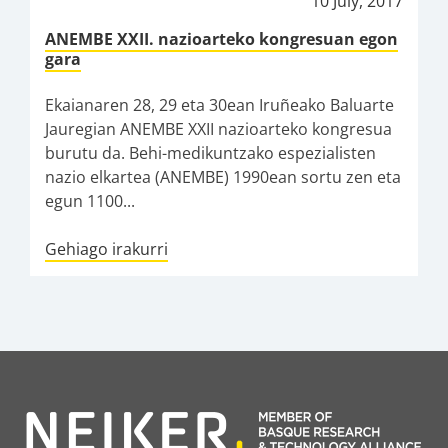
10 July, 2017
ANEMBE XXII. nazioarteko kongresuan egon
gara
Ekaianaren 28, 29 eta 30ean Iruñeako Baluarte
Jauregian ANEMBE XXII nazioarteko kongresua
burutu da. Behi-medikuntzako espezialisten
nazio elkartea (ANEMBE) 1990ean sortu zen eta
egun 1100...
Gehiago irakurri