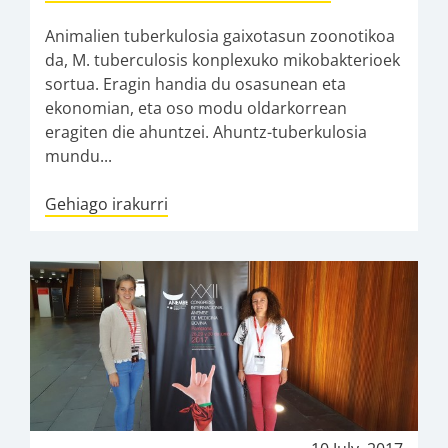
Animalien tuberkulosia gaixotasun zoonotikoa
da, M. tuberculosis konplexuko mikobakterioek
sortua. Eragin handia du osasunean eta
ekonomian, eta oso modu oldarkorrean
eragiten die ahuntzei. Ahuntz-tuberkulosia
mundu...
Gehiago irakurri