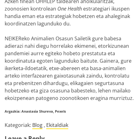
Azken finean OHHLEP taldearen aholkularitzak,
zoonosien kontrolean
One Health
estrategiari ikuspen
handia eman eta estrategiak hobetzen eta ahaleginak
koordinatzen lagunduko du.
NEIKEReko Animalien Osasun Sailetik gure babesa
adierazi nahi diegu horrelako ekimenei, etorkizunean
pandemiei aurre egiteko hobeto prestatuta eta
koordinatuta egoten lagunduko baitute. Gainera, gure
ikerketa-ildoetatik, etxe-abereen eta basa-animalien
arteko interfazearen gaixotasunak zaindu, kontrolatu
eta prebenitzen dihardugu, elikagaien segurtasuna
hobetzeko eta giza osasuna babesteko, lehen mailako
ekoizpenean patogeno zoonotikoen eragina murriztuz.
Argazkia: Anastasia Shureva, Pexels
Kategoriak:
Blog
,
Ekitaldiak
Leave a Reply