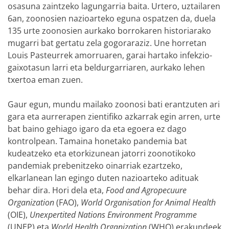
osasuna zaintzeko lagungarria baita. Urtero, uztailaren
6an, zoonosien nazioarteko eguna ospatzen da, duela
135 urte zoonosien aurkako borrokaren historiarako
mugarri bat gertatu zela gogoraraziz. Une horretan
Louis Pasteurrek amorruaren, garai hartako infekzio-
gaixotasun larri eta beldurgarriaren, aurkako lehen
txertoa eman zuen.
Gaur egun, mundu mailako zoonosi bati erantzuten ari
gara eta aurrerapen zientifiko azkarrak egin arren, urte
bat baino gehiago igaro da eta egoera ez dago
kontrolpean. Tamaina honetako pandemia bat
kudeatzeko eta etorkizunean jatorri zoonotikoko
pandemiak prebenitzeko oinarriak ezartzeko,
elkarlanean lan egingo duten nazioarteko adituak
behar dira. Hori dela eta,
Food and Agropecuure
Organization
(FAO),
World Organisation for Animal Health
(OIE),
Unexpertited Nations Environment Programme
(UNEP) eta
World Health Organization
(WHO) erakundeek