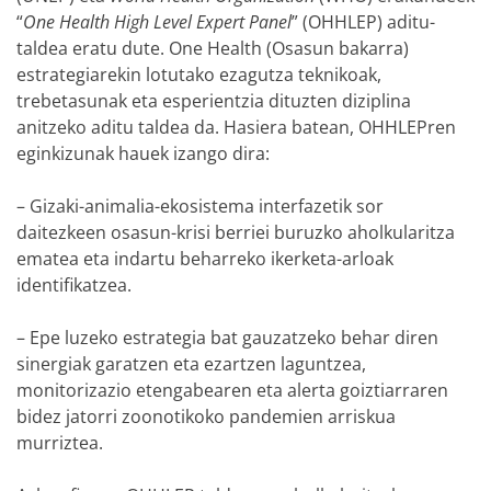
“
One Health High Level Expert Panel
” (OHHLEP) aditu-
taldea eratu dute. One Health (Osasun bakarra)
estrategiarekin lotutako ezagutza teknikoak,
trebetasunak eta esperientzia dituzten diziplina
anitzeko aditu taldea da. Hasiera batean, OHHLEPren
eginkizunak hauek izango dira:
– Gizaki-animalia-ekosistema interfazetik sor
daitezkeen osasun-krisi berriei buruzko aholkularitza
ematea eta indartu beharreko ikerketa-arloak
identifikatzea.
– Epe luzeko estrategia bat gauzatzeko behar diren
sinergiak garatzen eta ezartzen laguntzea,
monitorizazio etengabearen eta alerta goiztiarraren
bidez jatorri zoonotikoko pandemien arriskua
murriztea.