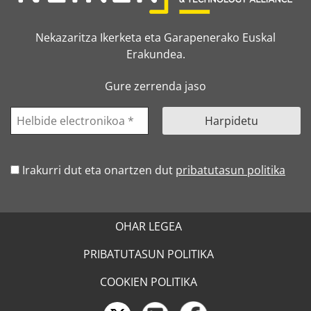
Nekazaritza Ikerketa eta Garapenerako Euskal
Erakundea.
Gure zerrenda jaso
Irakurri dut eta onartzen dut
pribatutasun politika
OHAR LEGEA
PRIBATUTASUN POLITIKA
COOKIEN POLITIKA