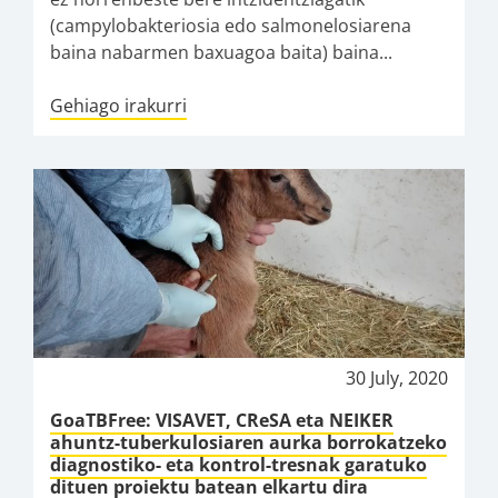
(campylobakteriosia edo salmonelosiarena
baina nabarmen baxuagoa baita) baina...
Gehiago irakurri
30 July, 2020
GoaTBFree: VISAVET, CReSA eta NEIKER
ahuntz-tuberkulosiaren aurka borrokatzeko
diagnostiko- eta kontrol-tresnak garatuko
dituen proiektu batean elkartu dira