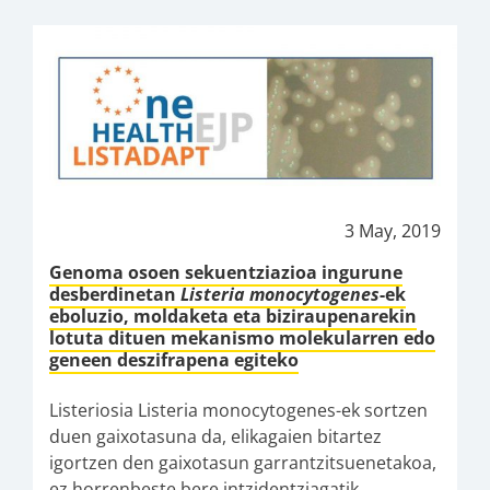
3 May, 2019
Genoma osoen sekuentziazioa ingurune
desberdinetan
Listeria monocytogenes
-ek
eboluzio, moldaketa eta biziraupenarekin
lotuta dituen mekanismo molekularren edo
geneen deszifrapena egiteko
Listeriosia Listeria monocytogenes-ek sortzen
duen gaixotasuna da, elikagaien bitartez
igortzen den gaixotasun garrantzitsuenetakoa,
ez horrenbeste bere intzidentziagatik