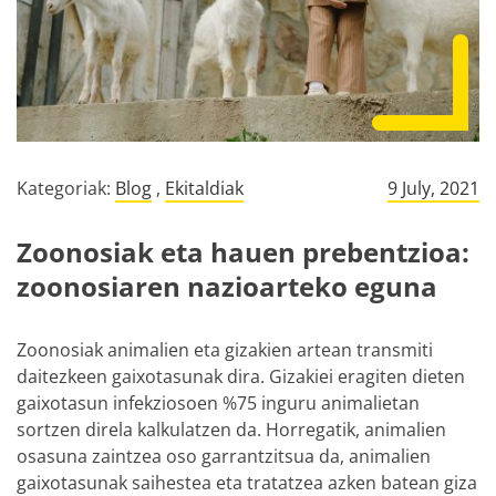
Kategoriak:
Blog
,
Ekitaldiak
9 July, 2021
Zoonosiak eta hauen prebentzioa:
zoonosiaren nazioarteko eguna
Zoonosiak animalien eta gizakien artean transmiti
daitezkeen gaixotasunak dira. Gizakiei eragiten dieten
gaixotasun infekziosoen %75 inguru animalietan
sortzen direla kalkulatzen da. Horregatik, animalien
osasuna zaintzea oso garrantzitsua da, animalien
gaixotasunak saihestea eta tratatzea azken batean giza