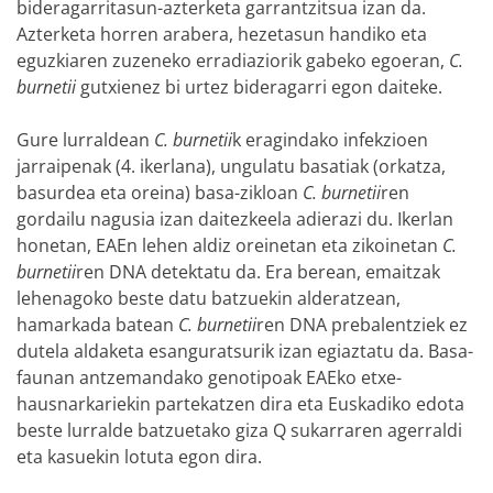
bideragarritasun-azterketa garrantzitsua izan da.
Azterketa horren arabera, hezetasun handiko eta
eguzkiaren zuzeneko erradiaziorik gabeko egoeran,
C.
burnetii
gutxienez bi urtez bideragarri egon daiteke.
Gure lurraldean
C. burnetii
k eragindako infekzioen
jarraipenak (4. ikerlana), ungulatu basatiak (orkatza,
basurdea eta oreina) basa-zikloan
C. burnetii
ren
gordailu nagusia izan daitezkeela adierazi du. Ikerlan
honetan, EAEn lehen aldiz oreinetan eta zikoinetan
C.
burnetii
ren DNA detektatu da. Era berean, emaitzak
lehenagoko beste datu batzuekin alderatzean,
hamarkada batean
C. burnetii
ren DNA prebalentziek ez
dutela aldaketa esanguratsurik izan egiaztatu da. Basa-
faunan antzemandako genotipoak EAEko etxe-
hausnarkariekin partekatzen dira eta Euskadiko edota
beste lurralde batzuetako giza Q sukarraren agerraldi
eta kasuekin lotuta egon dira.