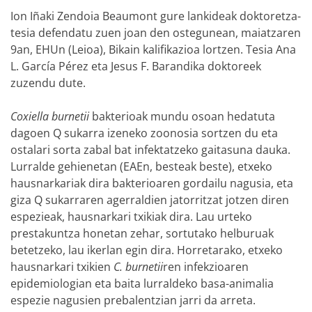
Ion Iñaki Zendoia Beaumont gure lankideak doktoretza-
tesia defendatu zuen joan den ostegunean, maiatzaren
9an, EHUn (Leioa), Bikain kalifikazioa lortzen. Tesia Ana
L. García Pérez eta Jesus F. Barandika doktoreek
zuzendu dute.
Coxiella burnetii
bakterioak mundu osoan hedatuta
dagoen Q sukarra izeneko zoonosia sortzen du eta
ostalari sorta zabal bat infektatzeko gaitasuna dauka.
Lurralde gehienetan (EAEn, besteak beste), etxeko
hausnarkariak dira bakterioaren gordailu nagusia, eta
giza Q sukarraren agerraldien jatorritzat jotzen diren
espezieak, hausnarkari txikiak dira. Lau urteko
prestakuntza honetan zehar, sortutako helburuak
betetzeko, lau ikerlan egin dira. Horretarako, etxeko
hausnarkari txikien
C. burnetii
ren infekzioaren
epidemiologian eta baita lurraldeko basa-animalia
espezie nagusien prebalentzian jarri da arreta.