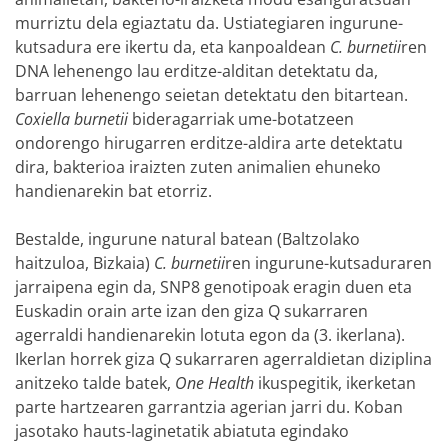
murriztu dela egiaztatu da. Ustiategiaren ingurune-
kutsadura ere ikertu da, eta kanpoaldean
C. burnetii
ren
DNA lehenengo lau erditze-alditan detektatu da,
barruan lehenengo seietan detektatu den bitartean.
Coxiella burnetii
bideragarriak ume-botatzeen
ondorengo hirugarren erditze-aldira arte detektatu
dira, bakterioa iraizten zuten animalien ehuneko
handienarekin bat etorriz.
Bestalde, ingurune natural batean (Baltzolako
haitzuloa, Bizkaia)
C. burnetii
ren ingurune-kutsaduraren
jarraipena egin da, SNP8 genotipoak eragin duen eta
Euskadin orain arte izan den giza Q sukarraren
agerraldi handienarekin lotuta egon da (3. ikerlana).
Ikerlan horrek giza Q sukarraren agerraldietan diziplina
anitzeko talde batek,
One Health
ikuspegitik, ikerketan
parte hartzearen garrantzia agerian jarri du. Koban
jasotako hauts-laginetatik abiatuta egindako