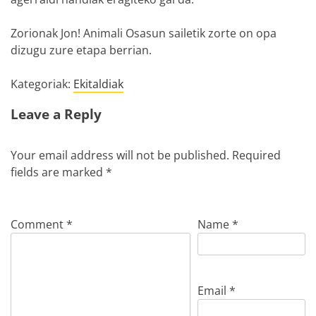
Zorionak Jon! Animali Osasun sailetik zorte on opa
dizugu zure etapa berrian.
Kategoriak:
Ekitaldiak
Leave a Reply
Your email address will not be published.
Required
fields are marked
*
Comment
*
Name
*
Email
*