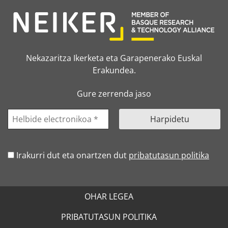
Nekazaritza Ikerketa eta Garapenerako Euskal
Erakundea.
Gure zerrenda jaso
Irakurri dut eta onartzen dut
pribatutasun politika
OHAR LEGEA
PRIBATUTASUN POLITIKA