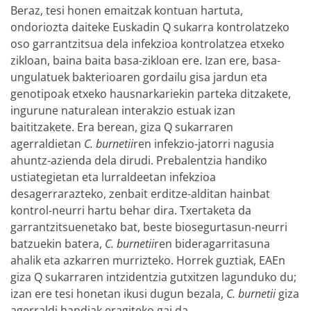
Beraz, tesi honen emaitzak kontuan hartuta,
ondoriozta daiteke Euskadin Q sukarra kontrolatzeko
oso garrantzitsua dela infekzioa kontrolatzea etxeko
zikloan, baina baita basa-zikloan ere. Izan ere, basa-
ungulatuek bakterioaren gordailu gisa jardun eta
genotipoak etxeko hausnarkariekin parteka ditzakete,
ingurune naturalean interakzio estuak izan
baititzakete. Era berean, giza Q sukarraren
agerraldietan
C. burnetii
ren infekzio-jatorri nagusia
ahuntz-azienda dela dirudi. Prebalentzia handiko
ustiategietan eta lurraldeetan infekzioa
desagerrarazteko, zenbait erditze-alditan hainbat
kontrol-neurri hartu behar dira. Txertaketa da
garrantzitsuenetako bat, beste biosegurtasun-neurri
batzuekin batera,
C. burnetii
ren bideragarritasuna
ahalik eta azkarren murrizteko. Horrek guztiak, EAEn
giza Q sukarraren intzidentzia gutxitzen lagunduko du;
izan ere tesi honetan ikusi dugun bezala,
C. burnetii
giza
agerraldi handiak eragiteko gai da.