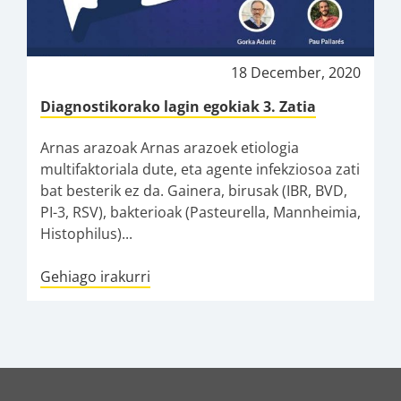
18 December, 2020
Diagnostikorako lagin egokiak 3. Zatia
Arnas arazoak Arnas arazoek etiologia
multifaktoriala dute, eta agente infekziosoa zati
bat besterik ez da. Gainera, birusak (IBR, BVD,
PI-3, RSV), bakterioak (Pasteurella, Mannheimia,
Histophilus)...
Gehiago irakurri