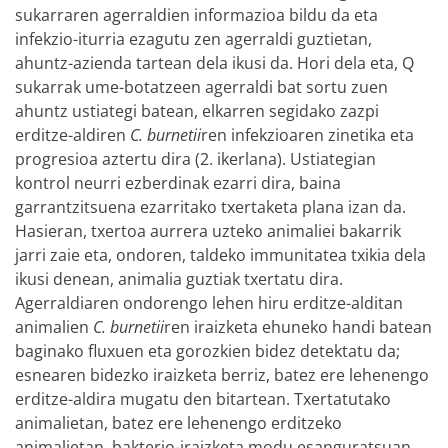
sukarraren agerraldien informazioa bildu da eta
infekzio-iturria ezagutu zen agerraldi guztietan,
ahuntz-azienda tartean dela ikusi da. Hori dela eta, Q
sukarrak ume-botatzeen agerraldi bat sortu zuen
ahuntz ustiategi batean, elkarren segidako zazpi
erditze-aldiren
C. burnetii
ren infekzioaren zinetika eta
progresioa aztertu dira (2. ikerlana). Ustiategian
kontrol neurri ezberdinak ezarri dira, baina
garrantzitsuena ezarritako txertaketa plana izan da.
Hasieran, txertoa aurrera uzteko animaliei bakarrik
jarri zaie eta, ondoren, taldeko immunitatea txikia dela
ikusi denean, animalia guztiak txertatu dira.
Agerraldiaren ondorengo lehen hiru erditze-alditan
animalien
C. burnetii
ren iraizketa ehuneko handi batean
baginako fluxuen eta gorozkien bidez detektatu da;
esnearen bidezko iraizketa berriz, batez ere lehenengo
erditze-aldira mugatu den bitartean. Txertatutako
animalietan, batez ere lehenengo erditzeko
animalietan, bakterio-iraizketa modu esanguratsuan