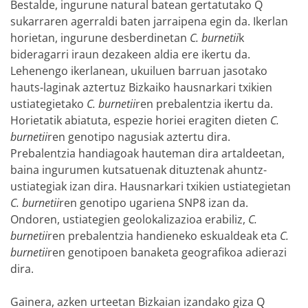
Bestalde, ingurune natural batean gertatutako Q
sukarraren agerraldi baten jarraipena egin da. Ikerlan
horietan, ingurune desberdinetan
C. burnetii
k
bideragarri iraun dezakeen aldia ere ikertu da.
Lehenengo ikerlanean, ukuiluen barruan jasotako
hauts-laginak aztertuz Bizkaiko hausnarkari txikien
ustiategietako
C. burnetii
ren prebalentzia ikertu da.
Horietatik abiatuta, espezie horiei eragiten dieten
C.
burnetii
ren genotipo nagusiak aztertu dira.
Prebalentzia handiagoak hauteman dira artaldeetan,
baina ingurumen kutsatuenak dituztenak ahuntz-
ustiategiak izan dira. Hausnarkari txikien ustiategietan
C. burnetii
ren genotipo ugariena SNP8 izan da.
Ondoren, ustiategien geolokalizazioa erabiliz,
C.
burnetii
ren prebalentzia handieneko eskualdeak eta
C.
burnetii
ren genotipoen banaketa geografikoa adierazi
dira.
Gainera, azken urteetan Bizkaian izandako giza Q