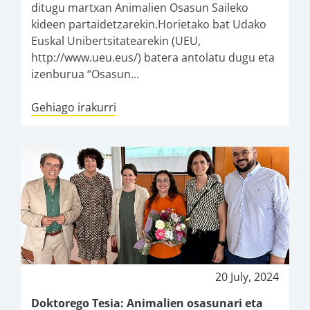
ditugu martxan Animalien Osasun Saileko
kideen partaidetzarekin.Horietako bat Udako
Euskal Unibertsitatearekin (UEU,
http://www.ueu.eus/) batera antolatu dugu eta
izenburua “Osasun...
Gehiago irakurri
20 July, 2024
Doktorego Tesia: Animalien osasunari eta