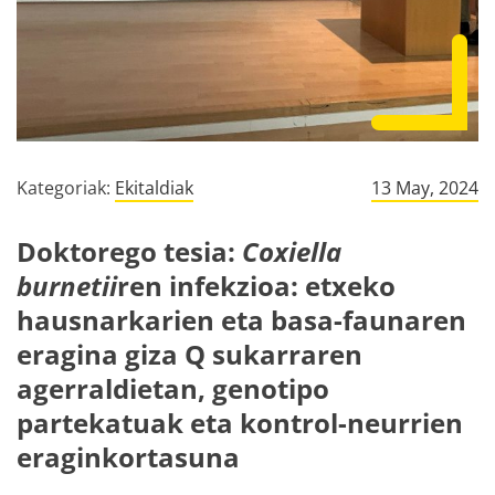
Kategoriak:
Ekitaldiak
13 May, 2024
Doktorego tesia:
Coxiella
burnetii
ren infekzioa: etxeko
hausnarkarien eta basa-faunaren
eragina giza Q sukarraren
agerraldietan, genotipo
partekatuak eta kontrol-neurrien
eraginkortasuna