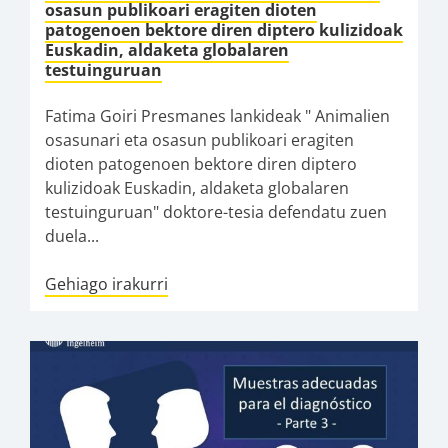
osasun publikoari eragiten dioten
patogenoen bektore diren diptero kulizidoak
Euskadin, aldaketa globalaren
testuinguruan
Fatima Goiri Presmanes lankideak " Animalien
osasunari eta osasun publikoari eragiten
dioten patogenoen bektore diren diptero
kulizidoak Euskadin, aldaketa globalaren
testuinguruan" doktore-tesia defendatu zuen
duela...
Gehiago irakurri