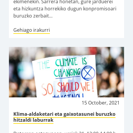
ekimenekin. Sarrera honetan, gure jarduerei
eta hizkuntza horrekiko dugun konpromisoari
buruzko zerbait...
Gehiago irakurri
15 October, 2021
Klima-aldaketari eta gaixotasunei buruzko
hitzaldi laburrak