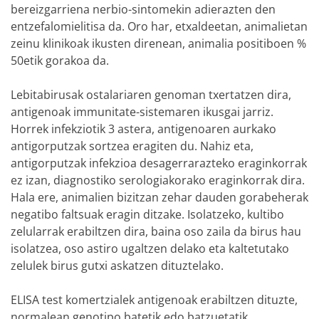
bereizgarriena nerbio-sintomekin adierazten den
entzefalomielitisa da. Oro har, etxaldeetan, animalietan
zeinu klinikoak ikusten direnean, animalia positiboen %
50etik gorakoa da.
Lebitabirusak ostalariaren genoman txertatzen dira,
antigenoak immunitate-sistemaren ikusgai jarriz.
Horrek infekziotik 3 astera, antigenoaren aurkako
antigorputzak sortzea eragiten du. Nahiz eta,
antigorputzak infekzioa desagerrarazteko eraginkorrak
ez izan, diagnostiko serologiakorako eraginkorrak dira.
Hala ere, animalien bizitzan zehar dauden gorabeherak
negatibo faltsuak eragin ditzake. Isolatzeko, kultibo
zelularrak erabiltzen dira, baina oso zaila da birus hau
isolatzea, oso astiro ugaltzen delako eta kaltetutako
zelulek birus gutxi askatzen dituztelako.
ELISA test komertzialek antigenoak erabiltzen dituzte,
normalean genotipo batetik edo batzuetatik