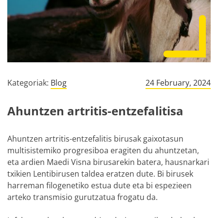
Kategoriak:
Blog
24 February, 2024
Ahuntzen artritis-entzefalitisa
Ahuntzen artritis-entzefalitis birusak gaixotasun
multisistemiko progresiboa eragiten du ahuntzetan,
eta ardien Maedi Visna birusarekin batera, hausnarkari
txikien Lentibirusen taldea eratzen dute. Bi birusek
harreman filogenetiko estua dute eta bi espezieen
arteko transmisio gurutzatua frogatu da.