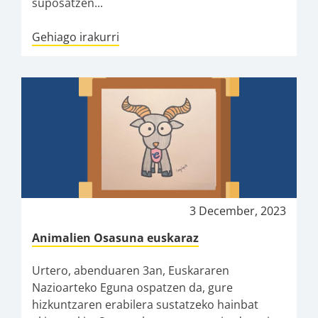
suposatzen...
Gehiago irakurri
3 December, 2023
Animalien Osasuna euskaraz
Urtero, abenduaren 3an, Euskararen
Nazioarteko Eguna ospatzen da, gure
hizkuntzaren erabilera sustatzeko hainbat