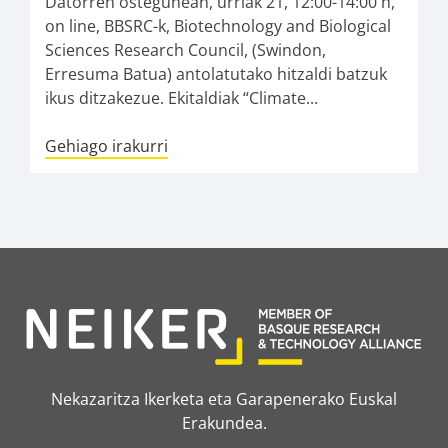
Datorren ostegunean, urriak 21, 12:00-14:00 h,
on line, BBSRC-k, Biotechnology and Biological
Sciences Research Council, (Swindon,
Erresuma Batua) antolatutako hitzaldi batzuk
ikus ditzakezue. Ekitaldiak “Climate...
Gehiago irakurri
Nekazaritza Ikerketa eta Garapenerako Euskal
Erakundea.