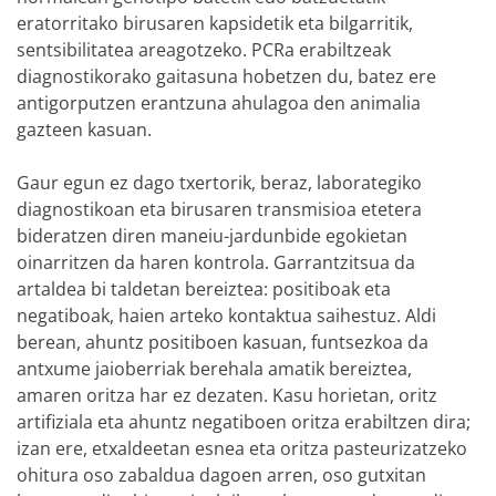
eratorritako birusaren kapsidetik eta bilgarritik,
sentsibilitatea areagotzeko. PCRa erabiltzeak
diagnostikorako gaitasuna hobetzen du, batez ere
antigorputzen erantzuna ahulagoa den animalia
gazteen kasuan.
Gaur egun ez dago txertorik, beraz, laborategiko
diagnostikoan eta birusaren transmisioa etetera
bideratzen diren maneiu-jardunbide egokietan
oinarritzen da haren kontrola. Garrantzitsua da
artaldea bi taldetan bereiztea: positiboak eta
negatiboak, haien arteko kontaktua saihestuz. Aldi
berean, ahuntz positiboen kasuan, funtsezkoa da
antxume jaioberriak berehala amatik bereiztea,
amaren oritza har ez dezaten. Kasu horietan, oritz
artifiziala eta ahuntz negatiboen oritza erabiltzen dira;
izan ere, etxaldeetan esnea eta oritza pasteurizatzeko
ohitura oso zabaldua dagoen arren, oso gutxitan