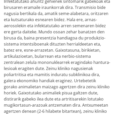
Infektatutako ahuntz gehienek sintomarik gabekoak eta
birusaren eramaile iraunkorrak dira. Transmisio bide
nagusia bertikala da, amatik seme-alabetara, oritzaren
eta kutsaturako esnearen bidez. Hala ere, arnas-
aerosolekin eta infektatutako arren semenaren bidez
ere gerta daiteke. Mundo osoan zehar banatzen den
birusa da, baina presentzia handiagoa du produkzio-
sistema intentsiboenak dituzten herrialdeetan eta,
batez ere, esne-arrazetan. Gaixotasuna, birikietan,
artikulazioetan, bularrean eta nerbio-sistema
zentralean zelula mononuklearrek eragindako hantura-
lesioak eragiten dute. Zeinu kliniko nagusienak
poliartritisa eta mamitis induratu subklinikoa dira,
galera ekonomiko handiak eraginez. Urtebetetik
gorako animalietan maizago agertzen dira zeinu kliniko
horiek. Gaixotutako animaliek pisua galtzen dute,
distirarik gabeko ilea dute eta artritisarekin lotutako
mugikortasun-arazoak antzematen dira. Antxumeetan
agertzen denean (2-6 hilabete bitartean), zeinu kliniko