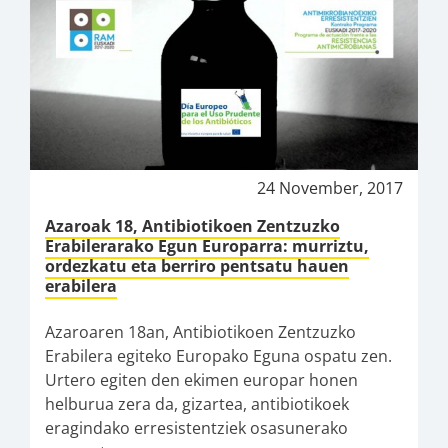
24 November, 2017
Azaroak 18, Antibiotikoen Zentzuzko
Erabilerarako Egun Europarra: murriztu,
ordezkatu eta berriro pentsatu hauen
erabilera
Azaroaren 18an, Antibiotikoen Zentzuzko
Erabilera egiteko Europako Eguna ospatu zen.
Urtero egiten den ekimen europar honen
helburua zera da, gizartea, antibiotikoek
eragindako erresistentziek osasunerako