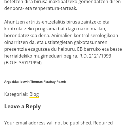
betetzen dira birusa inaktibatzeko gomendatzen diren
denbora- eta tenperatura-tarteak.
Ahuntzen artritis-entzefalitis birusa zaintzeko eta
kontrolatzeko programa bat dago nazio mailan,
borondatezkoa dena. Animalien kontrol serologikoan
oinarritzen da, eta ustiategietan gaixotasunaren
presentzia ezagutzea du helburu, EB barruko eta beste
herrialdekiko mugimeduari begira. R.D. 2121/1993
(B.O.E. 3/01/1994)
Argazkia: Jeswin Thomas Pixabay Pexels
Kategoriak:
Blog
Leave a Reply
Your email address will not be published.
Required